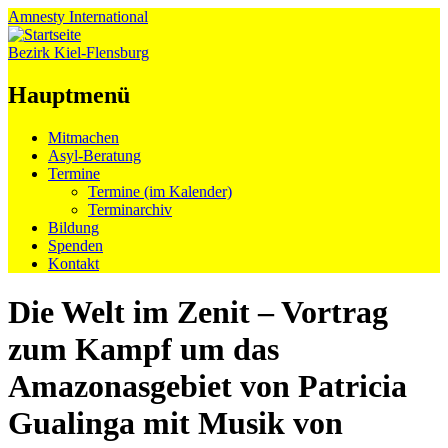
Amnesty
International
Bezirk Kiel-Flensburg
Hauptmenü
Zum
Mitmachen
Inhalt
Asyl-Beratung
springen
Termine
Termine (im Kalender)
Terminarchiv
Bildung
Spenden
Kontakt
Die Welt im Zenit – Vortrag
zum Kampf um das
Amazonasgebiet von Patricia
Gualinga mit Musik von